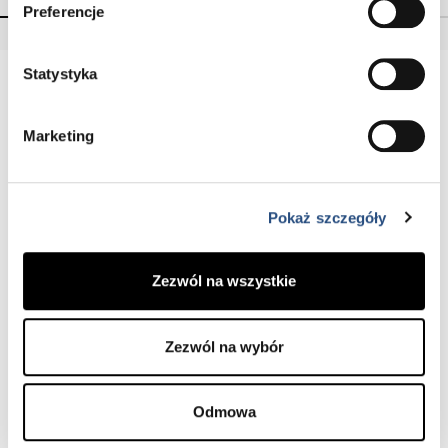
Preferencje
Statystyka
Marketing
Pokaż szczegóły
Zezwól na wszystkie
Zezwól na wybór
Przy wymianie przedniej
szyby w Volvo Car
Odmowa
Częstochowa zyskujesz
nawet 1500 zł netto!