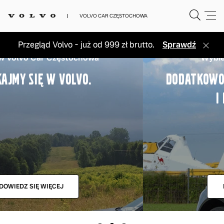
VOLVO CAR CZĘSTOCHOWA
Przegląd Volvo - już od 999 zł brutto.
Sprawdź
Wybierz Volvo bez czekania.
DODATKOWO WYGRAJ BOKS DACHOWY
I INNE NAGRODY.
DOWIEDZ SIĘ WIĘCEJ