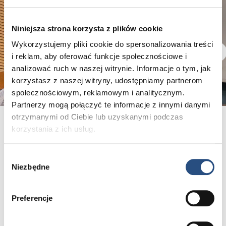
Niniejsza strona korzysta z plików cookie
Wykorzystujemy pliki cookie do spersonalizowania treści
i reklam, aby oferować funkcje społecznościowe i
analizować ruch w naszej witrynie. Informacje o tym, jak
korzystasz z naszej witryny, udostępniamy partnerom
społecznościowym, reklamowym i analitycznym.
Partnerzy mogą połączyć te informacje z innymi danymi
Energia, która łączy ludzi.
otrzymanymi od Ciebie lub uzyskanymi podczas
korzystania z ich usług.
Publiczność aktywnie uczestniczyła w dyskusji, zadając
pytania i dzieląc się swoimi spostrzeżeniami. Atmosfera
Wybór
była pełna zaangażowania i dobrej energii – dokładnie
Niezbędne
zgody
takiej, jaka towarzyszy wydarzeniom budującym relacje
i inspirującym do działania. Po części oficjalnej
Preferencje
uczestnicy mieli możliwość zdobycia autografu autora,
rozmowy w mniej formalnej atmosferze oraz wykonania