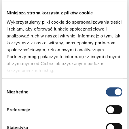
Niniejsza strona korzysta z plików cookie
Ferie w górach, czy na nad morzem?
Wykorzystujemy pliki cookie do spersonalizowania treści
i reklam, aby oferować funkcje społecznościowe i
LICZY SIĘ PEWNOŚĆ, ŻE WSZYSTKO DZIAŁA
analizować ruch w naszej witrynie. Informacje o tym, jak
POPRAWNIE
korzystasz z naszej witryny, udostępniamy partnerom
Czy jesteś gotów na zimową podróż? Upewnij się,
społecznościowym, reklamowym i analitycznym.
że Twoje Volvo jest w pełni sprawne i przygotowane
Partnerzy mogą połączyć te informacje z innymi danymi
na drogę. Skorzystaj z naszej wyjątkowej oferty
otrzymanymi od Ciebie lub uzyskanymi podczas
kontroli Volvo za 79 zł brutto i ciesz się bezpieczną
i komfortową podróżą.
korzystania z ich usług.
Wybór
Zarezerwuj termin kontroli
Niezbędne
zgody
Preferencje
Zimowa kontrola przed
Statystyka