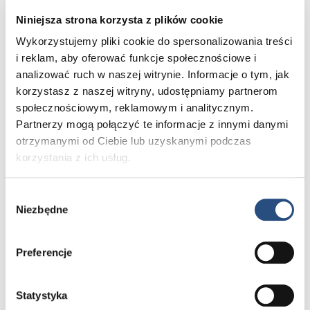
a także określać okoliczności uzasadniające złożenie
Niniejsza strona korzysta z plików cookie
reklamacji oraz wskazywać oczekiwany sposób jej
Wykorzystujemy pliki cookie do spersonalizowania treści
rozstrzygnięcia
i reklam, aby oferować funkcje społecznościowe i
3. Reklamacje będą rozpatrywane przez
analizować ruch w naszej witrynie. Informacje o tym, jak
Organizatora w terminie do 14 dni liczonych od daty ich
korzystasz z naszej witryny, udostępniamy partnerom
doręczenia.
społecznościowym, reklamowym i analitycznym.
Partnerzy mogą połączyć te informacje z innymi danymi
4. Odpowiedzialność za ewentualny brak zgodności
otrzymanymi od Ciebie lub uzyskanymi podczas
towaru z umową, o której mowa w Rozdziale 5a ustawy
korzystania z ich usług.
z dnia 30 maja 2014 r. o prawach konsumenta, ponosi
Dostawca , tj. JM BIKE S.C. z siedzibą w Częstochowie,
Wybór
NIP: 9492193327, REGON: 243148898 (dalej jako
Niezbędne
zgody
„Dostawca”). Oświadczenie Dostawcy o zasadach
odpowiedzialności stanowi Załącznik nr 2
do niniejszego Regulaminu.
Preferencje
§ 4. Przetwarzanie danych osobowych.
Statystyka
1. Administratorem danych osobowych Uczestników